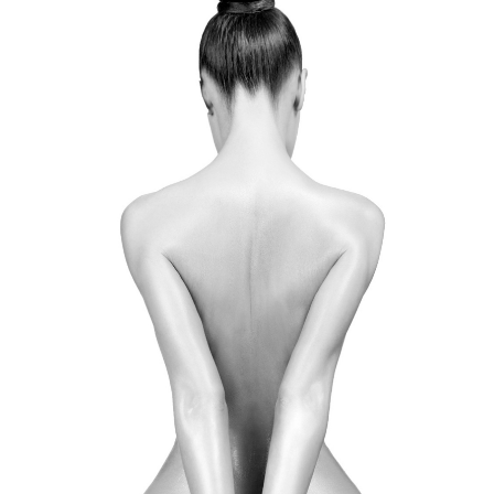
VASER HIGH DEFINITION -
BODY TITE - MICRO AIRE
+ INFO