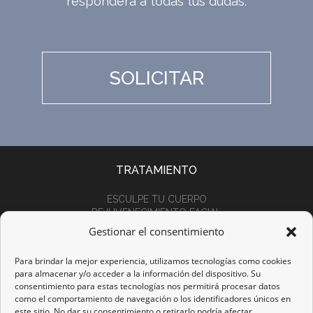
responderá a todas tus dudas.
SOLICITAR
TRATAMIENTO
ESCULPE TU CUERPO
REJUVENECIMIENTO FACIAL
TERAPIAS REGENERATIVAS
Gestionar el consentimiento
POLÍTICAS
Para brindar la mejor experiencia, utilizamos tecnologías como cookies
para almacenar y/o acceder a la información del dispositivo. Su
AVISO LEGAL
consentimiento para estas tecnologías nos permitirá procesar datos
POLÍTICA DE PRIVACIDAD
como el comportamiento de navegación o los identificadores únicos en
POLÍTICA DE COOKIES
este sitio. No dar su consentimiento o retirarlo podría afectar