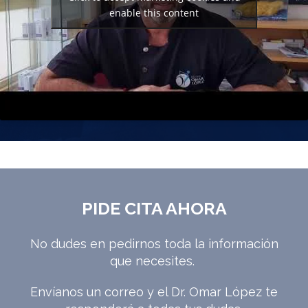
enable this content
PIDE CITA AHORA
No dudes en pedirnos toda la información
que necesites.
Envíanos un correo y el Dr. Omar López te